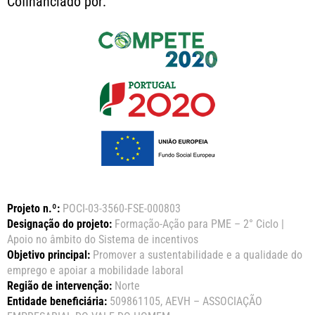
Cofinanciado por:
Projeto n.º:
POCI-03-3560-FSE-000803
Designação do projeto:
Formação-Ação para PME – 2° Ciclo |
Apoio no âmbito do Sistema de incentivos
Objetivo principal:
Promover a sustentabilidade e a qualidade do
emprego e apoiar a mobilidade laboral
Região de intervenção:
Norte
Entidade beneficiária:
509861105, AEVH – ASSOCIAÇÃO