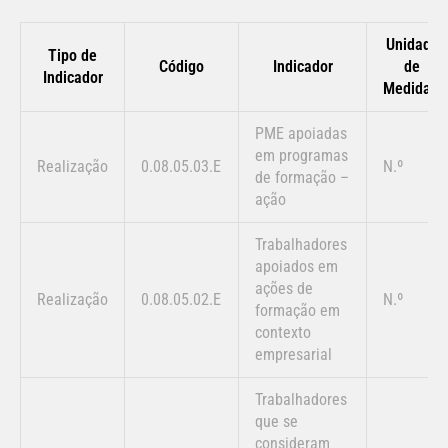
Unidade
Tipo de
Código
Indicador
de
Indicador
Medida%
PME apoiadas
em programas
Realização
0.08.05.03.E
N.º
de formação –
ação
Trabalhadores
apoiados em
ações de
Realização
0.08.05.02.E
N.º
formação em
contexto
empresarial
Trabalhadores
que se
consideram