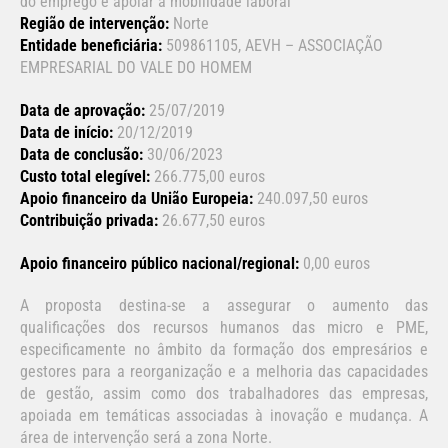
do emprego e apoiar a mobilidade laboral
Região de intervenção:
Norte
Entidade beneficiária:
509861105, AEVH – ASSOCIAÇÃO
EMPRESARIAL DO VALE DO HOMEM
Data de aprovação:
25/07/2019
Data de início:
20/12/2019
Data de conclusão:
30/06/2023
Custo total elegível:
266.775,00 euros
Apoio financeiro da União Europeia:
240.097,50 euros
Contribuição privada:
26.677,50 euros
Apoio financeiro público nacional/regional:
0,00 euros
A proposta destina-se a assegurar o aumento das
qualificações dos recursos humanos das micro e PME,
especificamente no âmbito da formação dos empresários e
gestores para a reorganização e a melhoria das capacidades
de gestão, assim como dos trabalhadores das empresas,
apoiada em temáticas associadas à inovação e mudança. A
área de intervenção será a zona Norte.