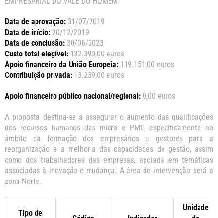
EMPRESARIAL DO VALE DO HOMEM
Data de aprovação:
31/07/2019
Data de início:
20/12/2019
Data de conclusão:
30/06/2023
Custo total elegível:
132.390,00 euros
Apoio financeiro da União Europeia:
119.151,00 euros
Contribuição privada:
13.239,00 euros
Apoio financeiro público nacional/regional:
0,00 euros
A proposta destina-se a assegurar o aumento das qualificações
dos recursos humanos das micro e PME, especificamente no
âmbito da formação dos empresários e gestores para a
reorganização e a melhoria das capacidades de gestão, assim
como dos trabalhadores das empresas, apoiada em temáticas
associadas à inovação e mudança. A área de intervenção será a
zona Norte.
Unidade
Tipo de