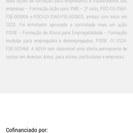
duas ações de formação para empresários e trabalhadores das
empresas – Formação Ação para PME – 2º ciclo, POCI-03-3560-
FSE-000806 e POCI-03-3560-FSE-000803, ambas com inicio em
2020. Foi entretanto aprovada e contratada mais um ação
POISE – Formação de Ativos para Empregabilidade – Formação
modular para empregados e desempregados, POISE -01-3524-
FSE-003968. A AEVH tem disponível uma oferta permanente de
cursos em diversas áreas, para sócios, particulares e empresas.
Cofinanciado por: