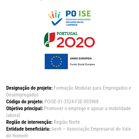
Designação do projeto:
Formação Modular para Empregados e
Desempregados
Código do projeto:
POISE-01-3524-FSE-003968
Objetivo principal:
Promover o emprego e apoiar a mobilidade
laboral
Região de intervenção:
Região Norte
Entidade beneficiária:
Aevh – Associação Empresarial do Vale
do Homem