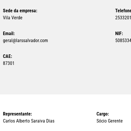
Sede da empresa:
Telefon
Vila Verde
253320
Email:
NIF:
geral@larssalvador.com
508533
CAE:
87301
Representante:
Cargo:
Carlos Alberto Saraiva Dias
Sócio Gerente