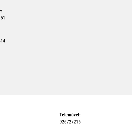
e:
151
414
Telemóvel:
926727216