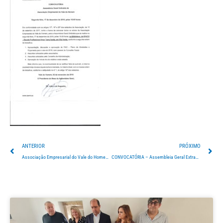
Prev
Ne
ANTERIOR
PRÓXIMO
Associação Empresarial do Vale do Homem “nasceu” há um ano
CONVOCATÓRIA – Assembleia Geral Extraordinária