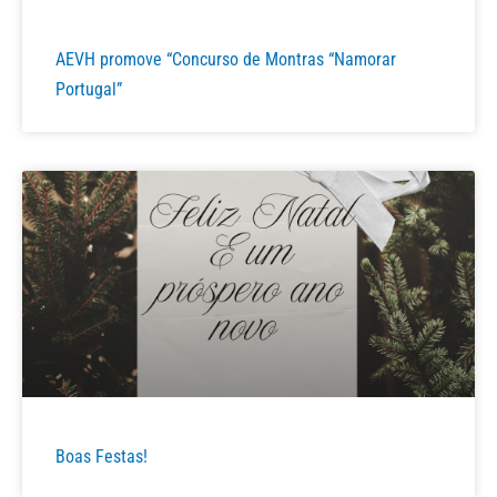
AEVH promove “Concurso de Montras “Namorar
Portugal”
Boas Festas!