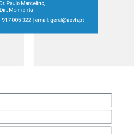
Dr. Paulo Marcelino,
Dr. Paulo Marcelino,
 Dir., Moimenta
 Dir., Moimenta
: 917 005 322 | email: geral@aevh.pt
: 917 005 322 | email: geral@aevh.pt